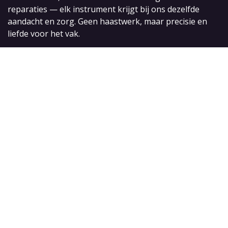
reparaties — elk instrument krijgt bij ons dezelfde
aandacht en zorg. Geen haastwerk, maar precisie en
liefde voor het vak.
In onze winkel vind je een zorgvuldig geselecteerd
aanbod aan gitaren en accessoires. Daarnaast kun je
bij ons terecht voor een complete setup, fretwerk en
algemeen onderhoud. We denken graag met je mee,
zodat jouw gitaar weer optimaal speelt en klinkt.
GuitarSpecials Middelburg is een plek voor gitaristen,
door iemand met passie voor gitaren. Loop gerust
binnen met je gitaar, of kom gewoon even langs.
GuitarSpecials / LP Guitars
Sint Janstraat 8
4331 KC Middelburg
Nederland
+31 (0)118 240559