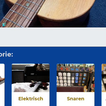
rie:
g
Elektrisch
Snaren