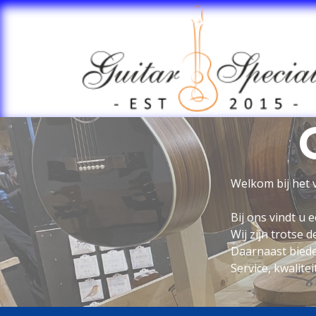
Overslaan naar inhoud
Welkom bij het 
Bij ons vindt u
Wij zijn trotse 
Daarnaast biede
Service, kwalite