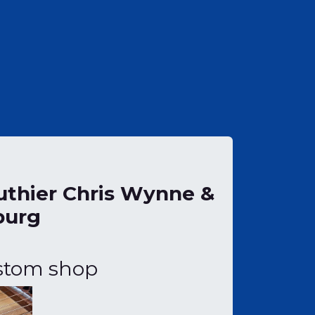
Luthier Chris Wynne &
burg
ustom shop