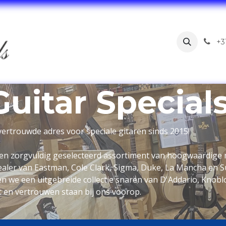
Home
Webshop
Blog
Over ons
Contact
+3
Guitar Special
vertrouwde adres voor speciale gitaren sinds 2015!
 een zorgvuldig geselecteerd assortiment van hoogwaardige
dealer van Eastman, Cole Clark, Sigma, Duke, La Mancha en Su
n we een uitgebreide collectie snaren van D'Addario, Knobl
it en vertrouwen staan bij ons voorop.