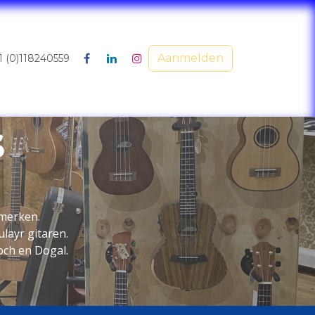
Aanmelden
1 (0)118240559
s
 merken.
layr gitaren.
och en Dogal.