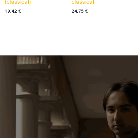
(classical)
classical
19,42
€
24,75
€