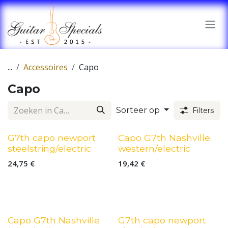
Overslaan naar inhoud
...
Accessoires
Capo
Capo
Sorteer op
Filters
G7th capo newport
Capo G7th Nashville
steelstring/electric
western/electric
24,75
€
19,42
€
Capo G7th Nashville
G7th capo newport