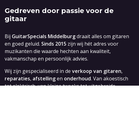
Gedreven door passie voor de
gitaar
Bij
GuitarSpecials Middelburg
draait alles om gitaren
en goed geluid.
Sinds 2015
zijn wij hét adres voor
muzikanten die waarde hechten aan kwaliteit,
vakmanschap en persoonlijk advies.
Wij zijn gespecialiseerd in de
verkoop van gitaren
,
reparaties
,
afstelling
en
onderhoud
. Van akoestisch
tot elektrisch, van kleine tweaks tot uitgebreide
reparaties — elk instrument krijgt bij ons dezelfde
aandacht en zorg. Geen haastwerk, maar precisie en
liefde voor het vak.
In onze winkel vind je een zorgvuldig geselecteerd
aanbod aan gitaren en accessoires. Daarnaast kun je
bij ons terecht voor een complete setup, fretwerk en