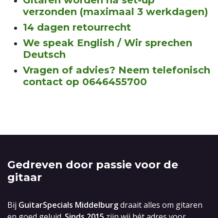
Gitaren worden na set-up
verzonden (maximaal 3 werkdagen)
14 dagen retourrecht
We speak English / Wir sprechen
Deutsch
Vragen of advies? Neem telefonisch
contact op 0646455700
Gedreven door passie voor de
gitaar
Bij
GuitarSpecials Middelburg
draait alles om gitaren
en goed geluid.
Sinds 2015
zijn wij hét adres voor