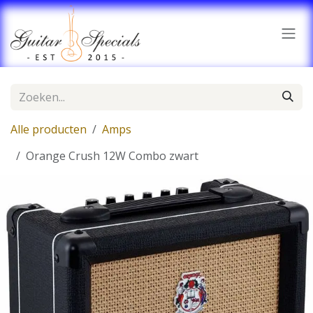
Overslaan naar inhoud
Alle producten
Amps
Orange Crush 12W Combo zwart