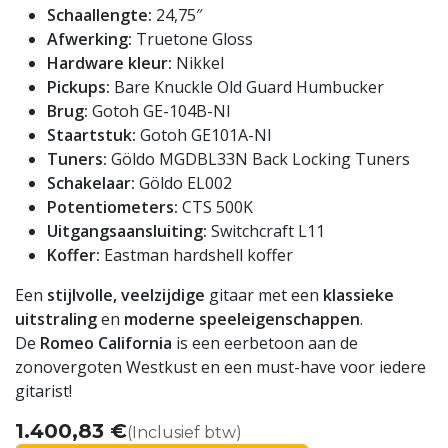
Schaallengte:
24,75″
Afwerking:
Truetone Gloss
Hardware kleur:
Nikkel
Pickups:
Bare Knuckle Old Guard Humbucker
Brug:
Gotoh GE-104B-NI
Staartstuk:
Gotoh GE101A-NI
Tuners:
Göldo MGDBL33N Back Locking Tuners
Schakelaar:
Göldo EL002
Potentiometers:
CTS 500K
Uitgangsaansluiting:
Switchcraft L11
Koffer:
Eastman hardshell koffer
Een
stijlvolle, veelzijdige
gitaar met een
klassieke
uitstraling
en
moderne speeleigenschappen
.
De
Romeo California
is een eerbetoon aan de
zonovergoten Westkust en een must-have voor iedere
gitarist!
1.400,83
€
(Inclusief btw)