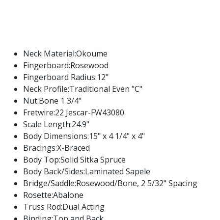
Neck Material:Okoume
Fingerboard:Rosewood
Fingerboard Radius:12"
Neck Profile:Traditional Even "C"
Nut:Bone 1 3/4"
Fretwire:22 Jescar-FW43080
Scale Length:24.9"
Body Dimensions:15" x 4 1/4" x 4"
Bracings:X-Braced
Body Top:Solid Sitka Spruce
Body Back/Sides:Laminated Sapele
Bridge/Saddle:Rosewood/Bone, 2 5/32" Spacing
Rosette:Abalone
Truss Rod:Dual Acting
Binding:Top and Back