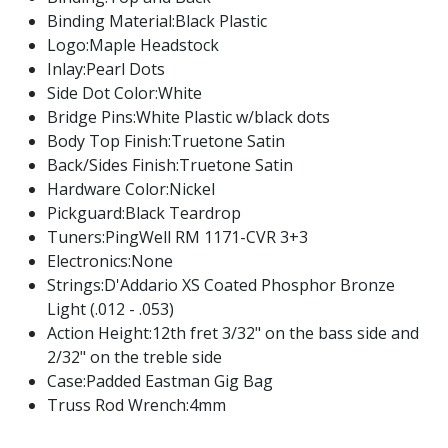
Binding Material:Black Plastic
Logo:Maple Headstock
Inlay:Pearl Dots
Side Dot Color:White
Bridge Pins:White Plastic w/black dots
Body Top Finish:Truetone Satin
Back/Sides Finish:Truetone Satin
Hardware Color:Nickel
Pickguard:Black Teardrop
Tuners:PingWell RM 1171-CVR 3+3
Electronics:None
Strings:D'Addario XS Coated Phosphor Bronze
Light (.012 - .053)
Action Height:12th fret 3/32" on the bass side and
2/32" on the treble side
Case:Padded Eastman Gig Bag
Truss Rod Wrench:4mm