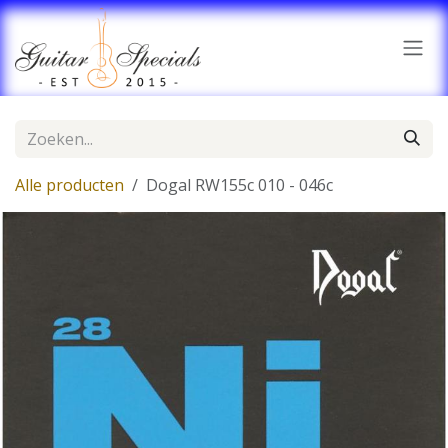
Overslaan naar inhoud
Alle producten
Dogal RW155c 010 - 046c