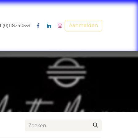
Aanmelden
1 (0)118240559