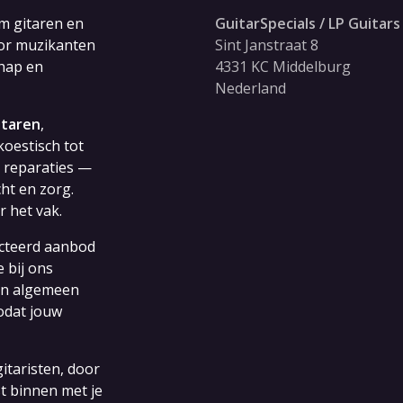
om gitaren en
GuitarSpecials / LP Guitars
oor muzikanten
Sint Janstraat 8
chap en
4331 KC Middelburg
Nederland
itaren
,
koestisch tot
e reparaties —
cht en zorg.
r het vak.
ecteerd aanbod
 bij ons
 en algemeen
odat jouw
itaristen, door
t binnen met je