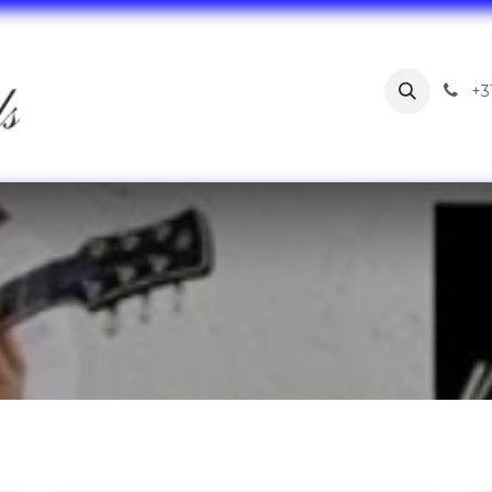
Home
Webshop
Blog
Over ons
Contact
+3