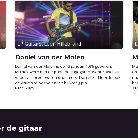
LP Guitars, Leon Hillebrand
L
Daniel van der Molen
M
Daniël van der Molen is op 13 januari 1986 geboren.
Mat
Muziek werd met de paplepel ingegoten, want zowel zijn
en 
vader als broer waren drummers. Daniël zelf leerde ook
naa
.
de drums te bespelen, en hij kreeg pia...
bew
6 feb. 2025
31 
r de gitaar