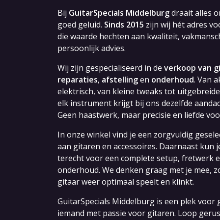
Bij
GuitarSpecials Middelburg
draait alles 
goed geluid.
Sinds 2015
zijn wij hét adres v
die waarde hechten aan kwaliteit, vakmans
persoonlijk advies.
Wij zijn gespecialiseerd in de
verkoop van g
reparaties
,
afstelling
en
onderhoud
. Van a
elektrisch, van kleine tweaks tot uitgebreid
elk instrument krijgt bij ons dezelfde aanda
Geen haastwerk, maar precisie en liefde voo
In onze winkel vind je een zorgvuldig gesel
aan gitaren en accessoires. Daarnaast kun je
terecht voor een complete setup, fretwerk
onderhoud. We denken graag met je mee, z
gitaar weer optimaal speelt en klinkt.
GuitarSpecials Middelburg is een plek voor g
iemand met passie voor gitaren. Loop gerus